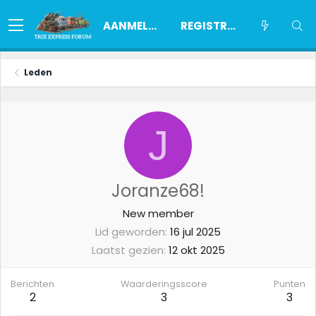
AANMELDEN
REGISTREREN
Leden
J
Joranze68!
New member
Lid geworden
16 jul 2025
Laatst gezien
12 okt 2025
Berichten
Waarderingsscore
Punten
2
3
3