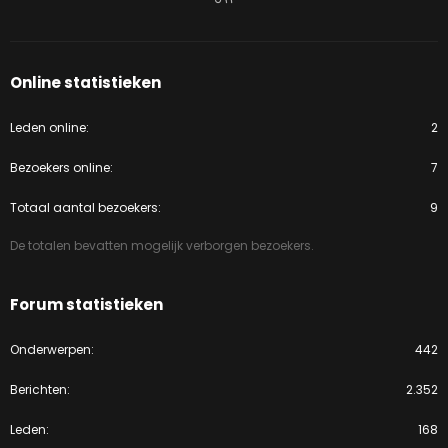
Online statistieken
Leden online
2
Bezoekers online
7
Totaal aantal bezoekers
9
De totalen bevatten mogelijk verborgen bezoekers.
Forum statistieken
Onderwerpen
442
Berichten
2.352
Leden
168