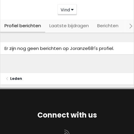
Vind
Profiel berichten
Laatste bijdragen
Berichten
Ove
Er zijn nog geen berichten op Joranze68!'s profiel.
Leden
Connect with us
RSS