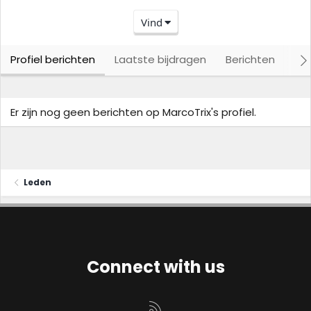
Vind
Profiel berichten
Laatste bijdragen
Berichten
Ove
Er zijn nog geen berichten op MarcoTrix's profiel.
Leden
Connect with us
RSS