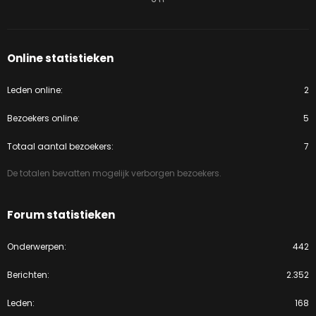
Online statistieken
Leden online
2
Bezoekers online
5
Totaal aantal bezoekers
7
De totalen bevatten mogelijk verborgen bezoekers.
Forum statistieken
Onderwerpen
442
Berichten
2.352
Leden
168