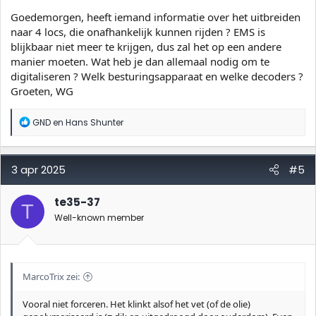
n
:
Goedemorgen, heeft iemand informatie over het uitbreiden
naar 4 locs, die onafhankelijk kunnen rijden ? EMS is
blijkbaar niet meer te krijgen, dus zal het op een andere
manier moeten. Wat heb je dan allemaal nodig om te
digitaliseren ? Welk besturingsapparaat en welke decoders ?
Groeten, WG
W
GND
en
Hans Shunter
a
a
r
d
3 apr 2025
#5
e
r
i
te35-37
T
n
Well-known member
g
e
n
:
MarcoTrix zei:
Vooral niet forceren. Het klinkt alsof het vet (of de olie)