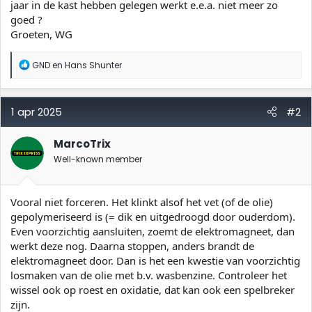
r
jaar in de kast hebben gelegen werkt e.e.a. niet meer zo
goed ?
Groeten, WG
W
GND
en
Hans Shunter
a
a
r
d
1 apr 2025
#2
e
r
i
MarcoTrix
n
Well-known member
g
e
n
:
Vooral niet forceren. Het klinkt alsof het vet (of de olie)
gepolymeriseerd is (= dik en uitgedroogd door ouderdom).
Even voorzichtig aansluiten, zoemt de elektromagneet, dan
werkt deze nog. Daarna stoppen, anders brandt de
elektromagneet door. Dan is het een kwestie van voorzichtig
losmaken van de olie met b.v. wasbenzine. Controleer het
wissel ook op roest en oxidatie, dat kan ook een spelbreker
zijn.