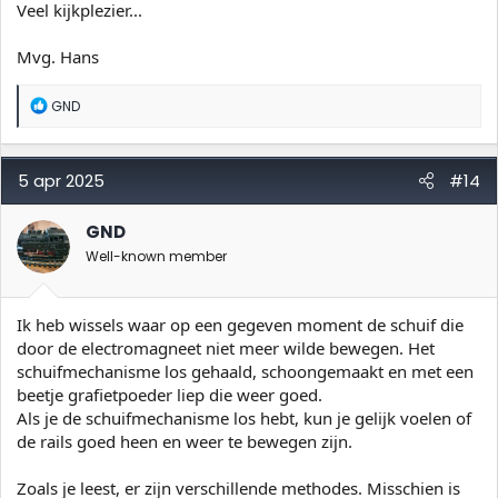
Veel kijkplezier...
Mvg. Hans
W
GND
a
a
r
d
5 apr 2025
#14
e
r
i
GND
n
Well-known member
g
e
n
:
Ik heb wissels waar op een gegeven moment de schuif die
door de electromagneet niet meer wilde bewegen. Het
schuifmechanisme los gehaald, schoongemaakt en met een
beetje grafietpoeder liep die weer goed.
Als je de schuifmechanisme los hebt, kun je gelijk voelen of
de rails goed heen en weer te bewegen zijn.
Zoals je leest, er zijn verschillende methodes. Misschien is