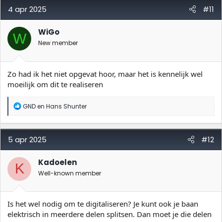
d
4 apr 2025
#11
e
r
i
WiGo
W
n
New member
g
e
n
:
Zo had ik het niet opgevat hoor, maar het is kennelijk wel
moeilijk om dit te realiseren
W
GND
en
Hans Shunter
a
a
r
d
5 apr 2025
#12
e
r
i
Kadoelen
K
n
Well-known member
g
e
n
:
Is het wel nodig om te digitaliseren? Je kunt ook je baan
elektrisch in meerdere delen splitsen. Dan moet je die delen