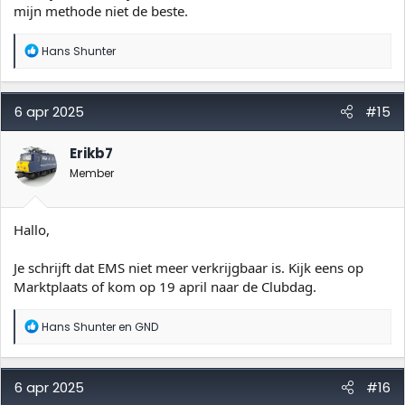
mijn methode niet de beste.
W
Hans Shunter
a
a
r
d
6 apr 2025
#15
e
r
i
Erikb7
n
Member
g
e
n
:
Hallo,
Je schrijft dat EMS niet meer verkrijgbaar is. Kijk eens op
Marktplaats of kom op 19 april naar de Clubdag.
W
Hans Shunter
en
GND
a
a
r
d
6 apr 2025
#16
e