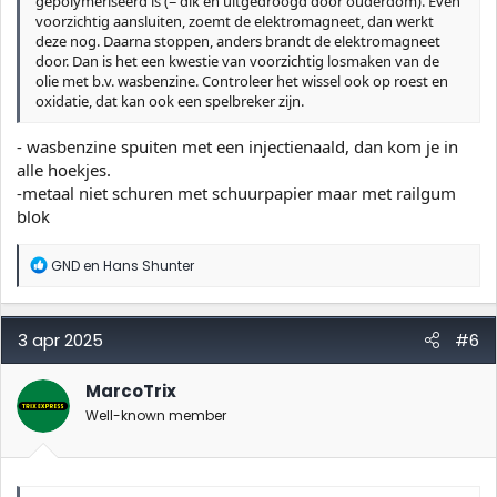
gepolymeriseerd is (= dik en uitgedroogd door ouderdom). Even
voorzichtig aansluiten, zoemt de elektromagneet, dan werkt
deze nog. Daarna stoppen, anders brandt de elektromagneet
door. Dan is het een kwestie van voorzichtig losmaken van de
olie met b.v. wasbenzine. Controleer het wissel ook op roest en
oxidatie, dat kan ook een spelbreker zijn.
- wasbenzine spuiten met een injectienaald, dan kom je in
alle hoekjes.
-metaal niet schuren met schuurpapier maar met railgum
blok
W
GND
en
Hans Shunter
a
a
r
d
3 apr 2025
#6
e
r
i
MarcoTrix
n
Well-known member
g
e
n
: