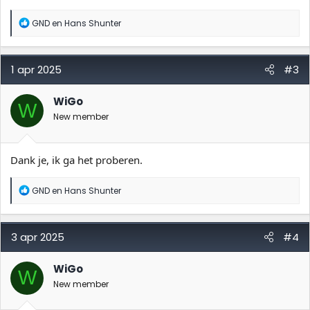
W
GND
en
Hans Shunter
a
a
r
d
1 apr 2025
#3
e
r
i
WiGo
W
n
New member
g
e
n
:
Dank je, ik ga het proberen.
W
GND
en
Hans Shunter
a
a
r
d
3 apr 2025
#4
e
r
i
WiGo
W
n
New member
g
e