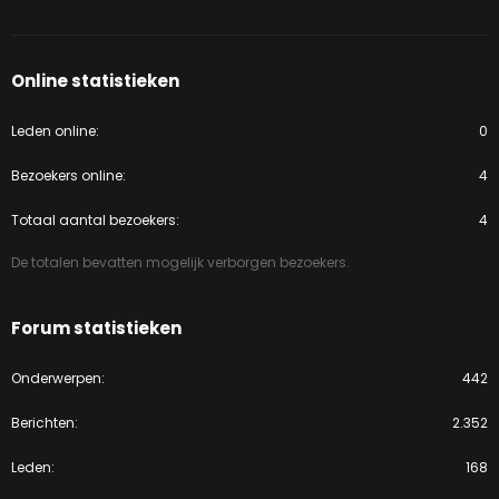
Online statistieken
Leden online
0
Bezoekers online
4
Totaal aantal bezoekers
4
De totalen bevatten mogelijk verborgen bezoekers.
Forum statistieken
Onderwerpen
442
Berichten
2.352
Leden
168