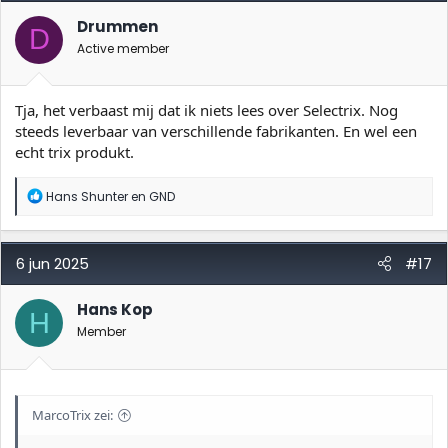
r
i
Drummen
D
n
Active member
g
e
n
:
Tja, het verbaast mij dat ik niets lees over Selectrix. Nog
steeds leverbaar van verschillende fabrikanten. En wel een
echt trix produkt.
W
Hans Shunter
en
GND
a
a
r
d
6 jun 2025
#17
e
r
i
Hans Kop
H
n
Member
g
e
n
:
MarcoTrix zei: