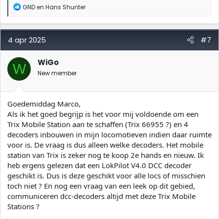
W
GND
en
Hans Shunter
a
a
r
d
4 apr 2025
#7
e
r
i
WiGo
W
n
New member
g
e
n
:
Goedemiddag Marco,
Als ik het goed begrijp is het voor mij voldoende om een
Trix Mobile Station aan te schaffen (Trix 66955 ?) en 4
decoders inbouwen in mijn locomotieven indien daar ruimte
voor is. De vraag is dus alleen welke decoders. Het mobile
station van Trix is zeker nog te koop 2e hands en nieuw. Ik
heb ergens gelezen dat een LokPilot V4.0 DCC decoder
geschikt is. Dus is deze geschikt voor alle locs of misschien
toch niet ? En nog een vraag van een leek op dit gebied,
communiceren dcc-decoders altijd met deze Trix Mobile
Stations ?