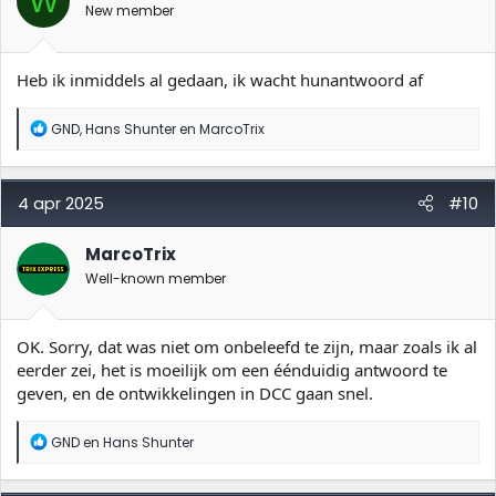
W
n
New member
g
e
n
:
Heb ik inmiddels al gedaan, ik wacht hunantwoord af
W
GND
,
Hans Shunter
en
MarcoTrix
a
a
r
d
4 apr 2025
#10
e
r
i
MarcoTrix
n
Well-known member
g
e
n
:
OK. Sorry, dat was niet om onbeleefd te zijn, maar zoals ik al
eerder zei, het is moeilijk om een éénduidig antwoord te
geven, en de ontwikkelingen in DCC gaan snel.
W
GND
en
Hans Shunter
a
a
r