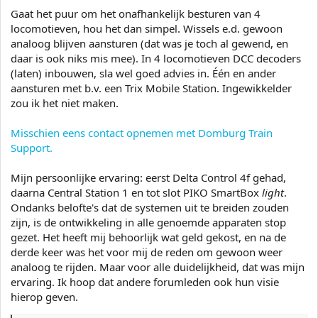
Gaat het puur om het onafhankelijk besturen van 4
locomotieven, hou het dan simpel. Wissels e.d. gewoon
analoog blijven aansturen (dat was je toch al gewend, en
daar is ook niks mis mee). In 4 locomotieven DCC decoders
(laten) inbouwen, sla wel goed advies in. Één en ander
aansturen met b.v. een Trix Mobile Station. Ingewikkelder
zou ik het niet maken.
Misschien eens contact opnemen met Domburg Train
Support.
Mijn persoonlijke ervaring: eerst Delta Control 4f gehad,
daarna Central Station 1 en tot slot PIKO SmartBox
light
.
Ondanks belofte's dat de systemen uit te breiden zouden
zijn, is de ontwikkeling in alle genoemde apparaten stop
gezet. Het heeft mij behoorlijk wat geld gekost, en na de
derde keer was het voor mij de reden om gewoon weer
analoog te rijden. Maar voor alle duidelijkheid, dat was mijn
ervaring. Ik hoop dat andere forumleden ook hun visie
hierop geven.