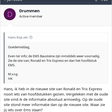
e
r
i
Drummen
D
n
Active member
g
e
n
:
Hans Kop zei:
Goedemiddag,
Even ter info; de EMS Bausteine zijn inmiddels weer voorradig.
Zie de site van; Ronald en Trix Express en dan het hoofdstuk
EMS.
M.v.r.g.
HK
Hans, ik heb in de nieuwe site van Ronald en Trix Express
nooit iets van hoofdstukken gezien. Vergeleken met de oude
site vind ik de informatie absoluut armoedig. Op de oude
site stond meer informatie dan op de nieuwe site. Waar zie
jij iets over Ems staan?