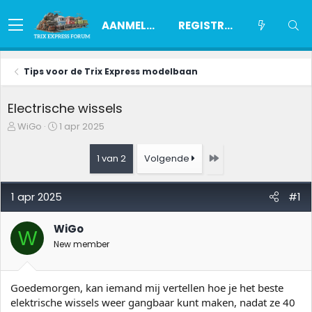
AANMELDEN
REGISTREREN
Tips voor de Trix Express modelbaan
Electrische wissels
O
S
WiGo
1 apr 2025
n
t
d
a
Laatste
1 van 2
Volgende
e
r
r
t
w
d
1 apr 2025
#1
e
a
r
t
p
u
WiGo
W
s
m
New member
t
a
r
Goedemorgen, kan iemand mij vertellen hoe je het beste
t
e
elektrische wissels weer gangbaar kunt maken, nadat ze 40