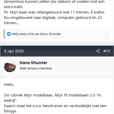
stroomloos kunnen zetten (bv station) of voeden met een
extra trafo.
Ps. Mijn baan was relaisgestuurd met 17 treinen, 8 trafos.
Nu omgebouwd naar digitaal, computer gestuurd en 22
treinen...
W
GND
,
MarcoTrix
en
Hans Shunter
a
a
r
d
5 apr 2025
#13
e
r
i
Hans Shunter
n
Well-known member
g
e
n
:
Hallo,
Zie rubriek Mijn modelbaan, Mijn TE modelbaan 2.0 "in
bedrijf".
Daarin staat het e.e.a. beschreven en verduidelijkt met een
filmpje.