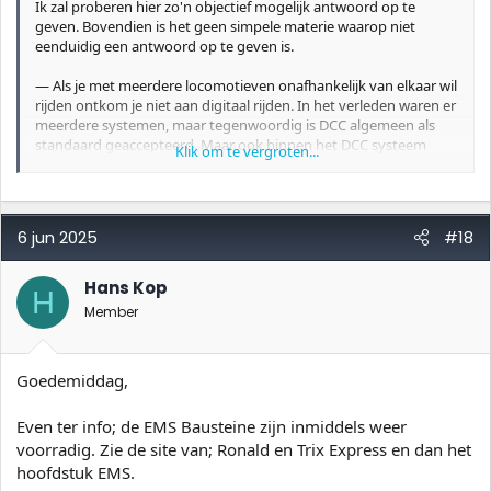
Ik zal proberen hier zo'n objectief mogelijk antwoord op te
geven. Bovendien is het geen simpele materie waarop niet
eenduidig een antwoord op te geven is.
— Als je met meerdere locomotieven onafhankelijk van elkaar wil
rijden ontkom je niet aan digitaal rijden. In het verleden waren er
meerdere systemen, maar tegenwoordig is DCC algemeen als
standaard geaccepteerd. Maar ook binnen het DCC systeem
Klik om te vergroten...
gaan de ontwikkelingen razendsnel.
— Controleer vooraf of de locomotieven die je bezit voldoende
ruimte hebben om een decoder in te bouwen. En maak een
berekening van de inbouwkosten. Ik heb vroeger Märklin gehad,
6 jun 2025
#18
en de aanschaf van locomotief 30000 met decoder was
goedkoper dan het laten inbouwen van een decoder in
locomotief 3000, beide modellen van de Baureihe 89
Hans Kop
H
rangeerlocomotief.
Member
— Hou er bij oude locomotieven rekening mee dat er een
zwaardere decoder ingebouwd moet worden uit een grotere
schaalgrootte. Oude locomotieven hebben meestal een grote
Goedemiddag,
motor met een flink vermogen, en de modernere decoders
houden daar geen rekening mee (o.a.: de oudste Märklin
krokodillen in schaal H0 hadden een 0 motor, omdat Märklin
Even ter info; de EMS Bausteine zijn inmiddels weer
daarvan nog een voorraad had liggen. Ik verwacht dat ook met
voorradig. Zie de site van; Ronald en Trix Express en dan het
de oudere Trix modellen).
hoofdstuk EMS.
— Ontwikkelingen in DCC gaan erg snel, en beschouw alles wat