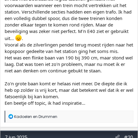
forumleden ook hun visie hierop geven.
voorwaarden wanneer een trein mocht vertrekken uit het
station. Verschillende secties hadden een eigen trafo. Ik had
een volledig dubbel spoor, dus die twee treinen konden
zonder elkaar tegen te komen rond rijden. Maar de
beveiliging was zeker niet perfect. M'n E40 ziet er gebruikt
uit...
.
Vooral als de zilverlingen pendel terug moest rijden naar het
kopspoor gedeelte van het station ging het soms mis.
Het was een flinke baan van 190 bij 390 cm, maar stond wel
laag. Dat was toen iet zo'n probleem, maar nu moet ik er
niet aan denken om continue gebukt te staan.
Zo'n grote baan komt er helaas niet meer. De diepte die ik
heb op zolder is vrij kort, maar dat betekent wel dat ik er wel
fatsoenlijk bij kan komen.
Een beetje off topic, ik had inspiratie...
W
Kadoelen
en
Drummen
a
a
r
d
7 jun 2025
#20