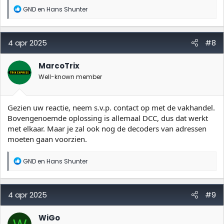
W
GND
en
Hans Shunter
a
a
r
d
4 apr 2025
#8
e
r
i
MarcoTrix
n
Well-known member
g
e
n
:
Gezien uw reactie, neem s.v.p. contact op met de vakhandel.
Bovengenoemde oplossing is allemaal DCC, dus dat werkt
met elkaar. Maar je zal ook nog de decoders van adressen
moeten gaan voorzien.
W
GND
en
Hans Shunter
a
a
r
d
4 apr 2025
#9
e
r
i
WiGo