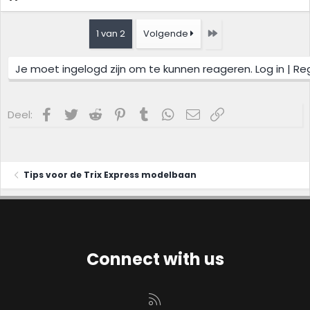
Laatste
1 van 2
Volgende
Je moet ingelogd zijn om te kunnen reageren. Log in | Re
Facebook
Twitter
Reddit
Pinterest
Tumblr
WhatsApp
E-mail
koppeling
Deel:
Tips voor de Trix Express modelbaan
Connect with us
RSS