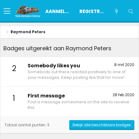
AANMELDEN
REGISTREREN
Raymond Peters
Badges uitgereikt aan Raymond Peters
Somebody likes you
8 mrt 2020
2
Somebody out there reacted positively to one of
your messages. Keep posting like that for more!
First message
28 feb 2020
1
Post a message somewhere on the site to receive
this.
Totaal aantal punten: 3
Bekijk alle beschikbare badges