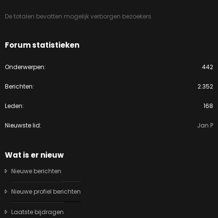
De totalen bevatten mogelijk verborgen bezoekers.
Forum statistieken
Onderwerpen
442
Berichten
2.352
Leden
168
Nieuwste lid
Jan P
Wat is er nieuw
Nieuwe berichten
Nieuwe profiel berichten
Laatste bijdragen