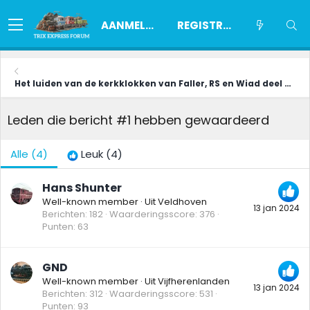
AANMELDEN
REGISTREREN
Het luiden van de kerkklokken van Faller, RS en Wiad deel 3 1956-75
Leden die bericht #1 hebben gewaardeerd
Alle
(4)
Leuk
(4)
Hans Shunter
Well-known member
·
Uit
Veldhoven
13 jan 2024
Berichten
182
Waarderingsscore
376
Punten
63
GND
Well-known member
·
Uit
Vijfherenlanden
13 jan 2024
Berichten
312
Waarderingsscore
531
Punten
93