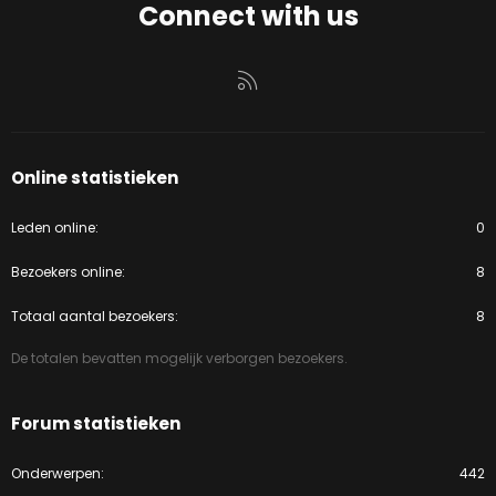
Connect with us
RSS
Online statistieken
Leden online
0
Bezoekers online
8
Totaal aantal bezoekers
8
De totalen bevatten mogelijk verborgen bezoekers.
Forum statistieken
Onderwerpen
442