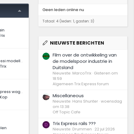
Geen leden online nu
Totaal: 4 (leden: 1, gasten: 3)
in
rix
NIEUWSTE BERICHTEN
Film over de ontwikkeling van
Vervolg van Rivarossi modellen als basis voor de 2 Trix locs: de Fairbanks-Morse diesel voor de VS en Canada.
de modelspoor industrie in
rix
Duitsland
Nieuwste: MarcoTrix
Gisteren om
18:59
Algemeen Trix Express forum
Onbekende Trix Express wagen
Miscellaneous
 Kop
Nieuwste: Hans Shunter
woensdag
om 13:38
Off Topic Cafe
Trix Express rails ???
D
len
Nieuwste: Drummen
22 jul 2026