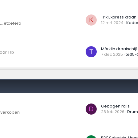
Trix Express kraan
K
12 mrt 2024
Kado
.. etcetera
T
ar Trix
7 dec 2025
te35-
Gebogen rails
D
28 feb 2026
Dru
t verkopen.
PDF Selectrix-Han