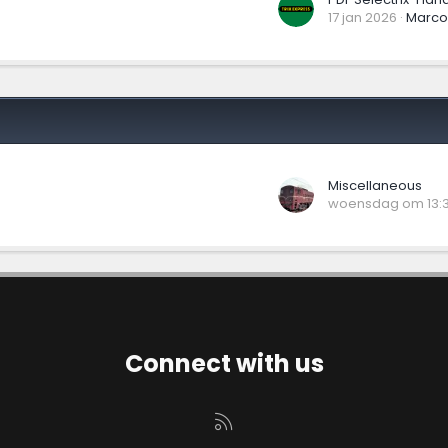
17 jan 2026
MarcoT
Miscellaneous
woensdag om 13:
Connect with us
RSS