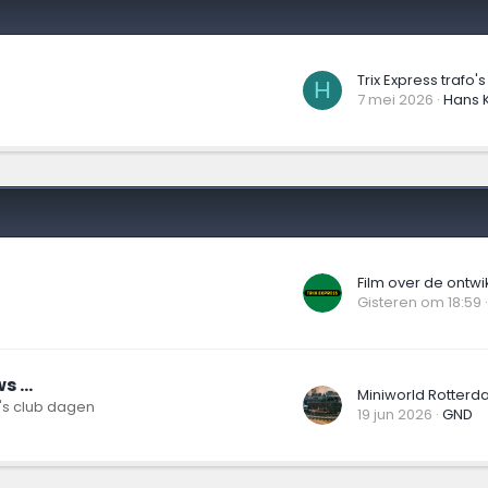
Trix Express trafo's
H
7 mei 2026
Hans 
Gisteren om 18:59
 ...
Miniworld Rotterd
's club dagen
19 jun 2026
GND