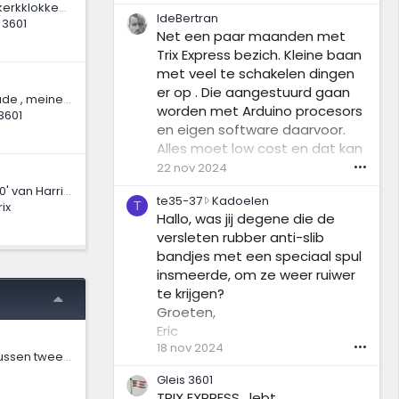
ben een beginner (80) en vind
Het luiden van de kerkklokken van Faller, RS en Wiad deel 3 1956-75
c
IdeBertran
dit ouder spul spannerder dan
 3601
h
Net een paar maanden met
het moderne , hetgeen ook
r
Trix Express bezich. Kleine baan
nog eens onbetaalbar is voor
e
met veel te schakelen dingen
e
mij.
www.albruino.nl
er op . Die aangestuurd gaan
f
Trix Express Gebäude , meine Replika Eigenbauten ...
o
worden met Arduino procesors
3601
p
en eigen software daarvoor.
h
Alles moet low cost en dat kan
e
gelukkig met Trix Express. De
22 nov 2024
•••
t
baan krijgt geen bebouwing
p
Materieel '36 en '40' van Harrie Peters (2011)
t
te35-37
Kadoelen
wel 3D geprinte loc loodsen
r
ix
T
e
Hallo, was jij degene die de
o
3
versleten rubber anti-slib
f
5
i
bandjes met een speciaal spul
-
e
insmeerde, om ze weer ruiwer
3
l
te krijgen?
7
v
Groeten,
s
a
c
Eric
n
h
18 nov 2024
•••
S
Overloopwissels tussen twee perrons
r
t
e
Gleis 3601
o
e
TRIX EXPRESS , lebt ...
o