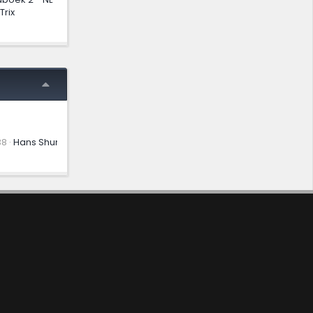
rix
38
Hans Shunter