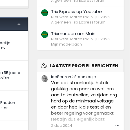
Algemeen Trix Express forum
Trix Express op Youtube
Nieuwste: MarcoTrix
21 jul 2026
Algemeen Trix Express forum
Trixmünden am Main
Nieuwste: MarcoTrix
21 jul 2026
peltje
Mijn modelbaan
rix
LAATSTE PROFIEL BERICHTEN
Faller 5471, wordt na 55 jaar afgebouwd…
I
IdeBertran
Stoomlocje
oTrix
d
Van dat stoonlockje heb ik
e
gelukkig een paar en wat om
B
aan te knutsellen, ze rijden erg
e
hard op de minimaal voltage
r
n Rheden
en daar heb ik als test al en
t
ster
beter regeling voor gemaakt
r
a
Het zijn dus eigenlijk batt.
n
lockjes ( vertelde men mij) ik
2 dec 2024
•••
s