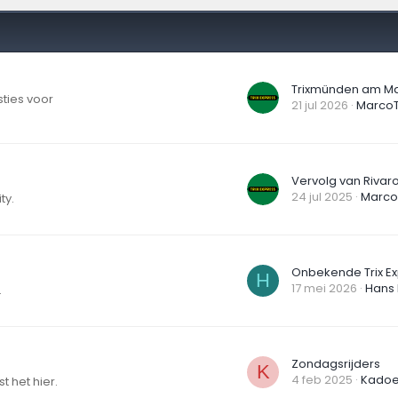
Trixmünden am Ma
sties voor
21 jul 2026
MarcoT
24 jul 2025
MarcoT
ty.
H
17 mei 2026
Hans
.
Zondagsrijders
K
4 feb 2025
Kadoe
 het hier.