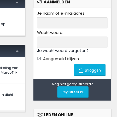
AANMELDEN
Je naam of e-mailadres
Kop
Wachtwoord
Je wachtwoord vergeten?
Aangemeld blijven
Film over de ontwikkeling van de modelspoor industrie in Duitsland
Inloggen
MarcoTrix
Nog niet geregistreerd?
Registreer nu
am dicht
LEDEN ONLINE