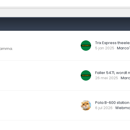
Trix Express theele
5 jan 2025
MarcoT
gramma.
26 mei 2025
Marc
Pola B-600 statio
6 jul 2026
Webma