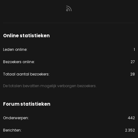
RSS
Online statistieken
Leden online
1
Bezoekers online
27
Totaal aantal bezoekers
28
De totalen bevatten mogelijk verborgen bezoekers.
Forum statistieken
Onderwerpen
442
Berichten
2.352