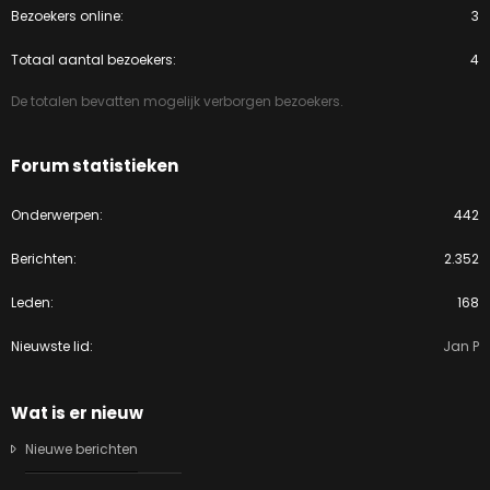
Bezoekers online
3
Totaal aantal bezoekers
4
De totalen bevatten mogelijk verborgen bezoekers.
Forum statistieken
Onderwerpen
442
Berichten
2.352
Leden
168
Nieuwste lid
Jan P
Wat is er nieuw
Nieuwe berichten