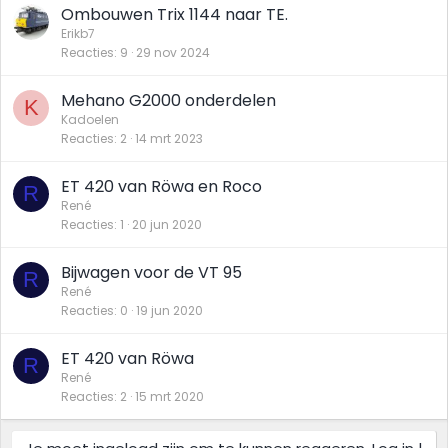
Ombouwen Trix 1144 naar TE.
Erikb7
Reacties
9
29 nov 2024
Mehano G2000 onderdelen
K
Kadoelen
Reacties
2
14 mrt 2023
ET 420 van Röwa en Roco
R
René
Reacties
1
20 jun 2020
Bijwagen voor de VT 95
R
René
Reacties
0
19 jun 2020
ET 420 van Röwa
R
René
Reacties
2
15 mrt 2020