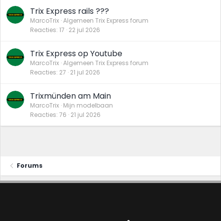
Trix Express rails ???
MarcoTrix
Algemeen Trix Express forum
Reacties
17
22 jul 2026
Trix Express op Youtube
MarcoTrix
Algemeen Trix Express forum
Reacties
27
21 jul 2026
Trixmünden am Main
MarcoTrix
Mijn modelbaan
Reacties
76
21 jul 2026
Forums