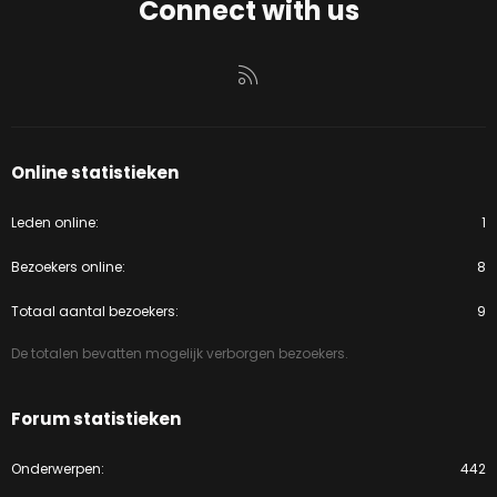
Connect with us
RSS
Online statistieken
Leden online
1
Bezoekers online
8
Totaal aantal bezoekers
9
De totalen bevatten mogelijk verborgen bezoekers.
Forum statistieken
Onderwerpen
442