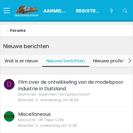
AANMELDEN
REGISTREREN
Forums
Nieuwe berichten
Wat is er nieuw
Nieuwe berichten
Nieuwe profiel be
Film over de ontwikkeling van de modelspoor
D
industrie in Duitsland
Drummen
Algemeen Trix Express forum
Reacties
3
donderdag om 18:59
Miscellaneous
MarcoTrix
Off Topic Cafe
Reacties
5
woensdag om 13:38